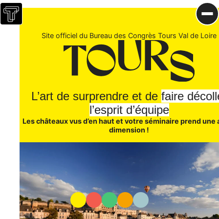
Tours Val
Bienvenue sur le site du Bureau des Co
Aller au contenu
Accueil
de Loire
Ouv
Site
Site officiel du Bureau des Congrès Tours Val de Loire
officiel
du
5 bonnes
Bureau
raisons
des
de venir à
Congrès
L’art de surprendre et de
faire décoll
Tours
Tours
l’esprit d’équipe
Venir à
Val de
Les châteaux vus d’en haut et votre séminaire prend une 
Tours et
Loire
dimension !
se
déplacer
Nos
chiffres
clés
Mieux
connaître