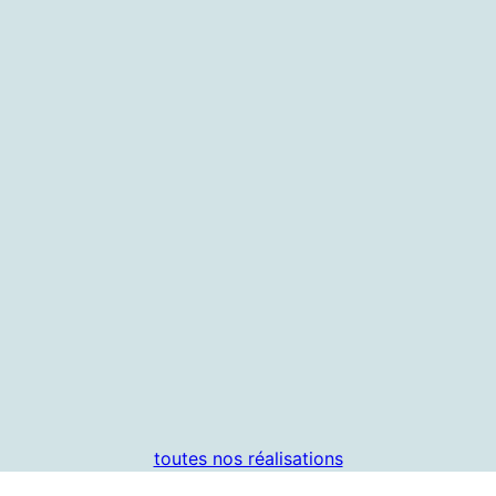
Journée d’étude à l’opéra
Journée d’étude à l’opéra
toutes nos réalisations