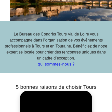
Tours
Organisez
votre
évènement
Le Bureau des Congrès Tours Val de Loire vous
accompagne dans l’organisation de vos événements
professionnels à Tours et en Touraine. Bénéficiez de notre
Notre équipe,
expertise locale pour créer des rencontres uniques dans
nos
un cadre d’exception.
engagements
qui sommes-nous ?
Nos services
Nos
inspirations
5 bonnes raisons de choisir Tours
Nos
réalisations &
références