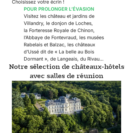
Choisissez votre écrin !
POUR PROLONGER L’ÉVASION
Visitez les château et jardins de
Villandry, le donjon de Loches,
la Forteresse Royale de Chinon,
l’Abbaye de Fontevraud, les musées
Rabelais et Balzac, les châteaux
Contactez-
d’Ussé dit de « La belle au Bois
nous
Dormant », de Langeais, du Rivau…
Notre sélection de châteaux-hôtels
avec salles de réunion
Nos
rendez-
vous
Notre
espace