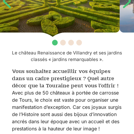
Tours
Organisez
votre
évènement
Le château Renaissance de Villandry et ses jardins
Notre
classés « jardins remarquables ».
équipe, nos
Vous souhaitez accueillir vos équipes
engagements
dans un cadre prestigieux ? Quel autre
Nos services
décor que la Touraine peut vous l’offrir !
Nos
Avec plus de 50 châteaux à portée de carrosse
inspirations
de Tours, le choix est vaste pour organiser une
manifestation d’exception. Car ces joyaux surgis
Nos
de l’Histoire sont aussi des bijoux d’innovation
réalisations &
ancrés dans leur époque avec un accueil et des
références
prestations à la hauteur de leur image !