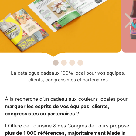
Tours
Organisez
votre
évènement
Notre
équipe, nos
engagements
La catalogue cadeaux 100% local pour vos équipes,
clients, congressistes et partenaires
Nos services
Nos
À la recherche d’un cadeau aux couleurs locales pour
inspirations
marquer les esprits de vos équipes, clients,
Nos
congressistes ou partenaires
?
réalisations &
L’Office de Tourisme & des Congrès de Tours propose
références
plus de 1 000 références, majoritairement Made in