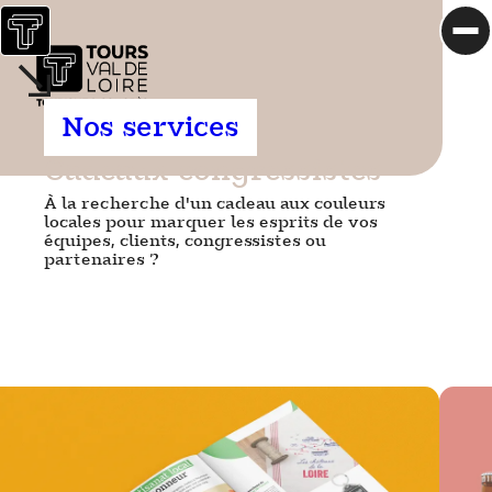
Tours Val
Aller au contenu
Accueil
de Loire
Ouv
Site
officiel
Nos services
du
5 bonnes
Bureau
raisons
Cadeaux congressistes
des
de venir
À la recherche d'un cadeau aux couleurs
Congrès
à Tours
locales pour marquer les esprits de vos
Tours
équipes, clients, congressistes ou
Venir à
partenaires ?
Val de
Tours et
Loire
se
déplacer
Nos
chiffres
clés
Mieux
connaître